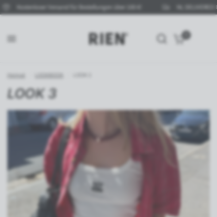
Kostenloser Versand für Bestellungen über 100 €!
NL DELIVERED IN 3
0
LOOK 3
Teile:
Heimat
/
LOOKBOOK
/
LOOK 3
LOOK 3