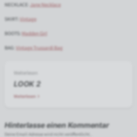
NECKLACE
:
Jane Necklace
SKIRT:
Vintage
BOOTS:
Madden Girl
BAG
:
Vintage Trussardi Bag
Weiterlesen
LOOK 2
Weiterlesen
Hinterlasse einen Kommentar
Deine Email-Adresse wird nicht veröffentlicht..