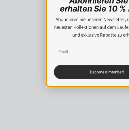
Abonnieren Sie
erhalten Sie 10 %
Abonnieren Sie unseren Newsletter, 
neuesten Kollektionen auf dem Laufe
und exklusive Rabatte zu er
Email
Become a member!