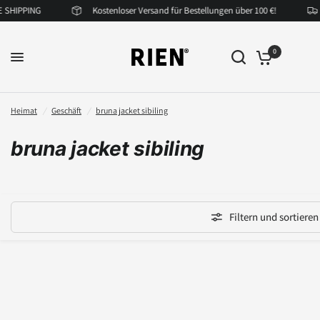
SHIPPING
Kostenloser Versand für Bestellungen über 100 €!
0
Heimat
/
Geschäft
/
bruna jacket sibiling
bruna jacket sibiling
Filtern und sortieren