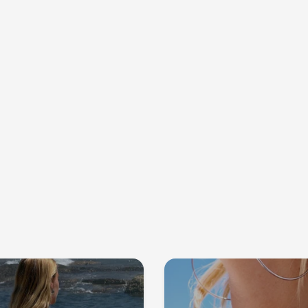
Abonnieren
und erhal
Sie 10 % Ra
Abonnieren Sie unseren Newslett
unsere neuesten Kollektionen
Laufenden zu bleiben und exklus
zu erhalten!