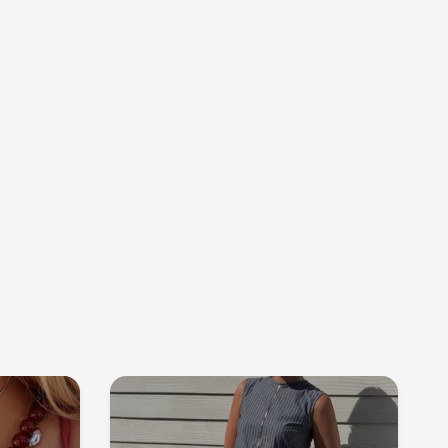
 Sie
ten
batt
er, um über
 auf dem
ive Rabatte