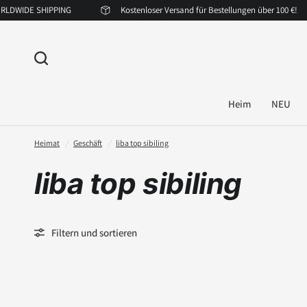
IDE SHIPPING
Kostenloser Versand für Bestellungen über 100 €!
Heim
NEU
Heimat
/
Geschäft
/
liba top sibiling
liba top sibiling
Filtern und sortieren