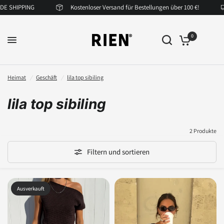
 SHIPPING
Kostenloser Versand für Bestellungen über 100 €!
0
Heimat
/
Geschäft
/
lila top sibiling
lila top sibiling
2 Produkte
Filtern und sortieren
Ausverkauft