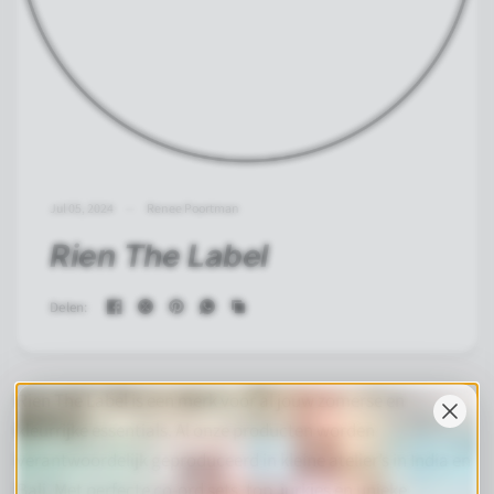
Jul 05, 2024
Renee Poortman
Rien The Label
Delen:
Rien The Label is een merk voor al jouw zomerse en
kleurrijke essentials. Al onze producten worden
verantwoordelijk geproduceerd in kleine atelier’s in India en
Bali. Met perfecte co-ord sets, top, jurkjes en unieke