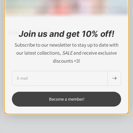
accessoires hebben wij alles wat je garderobe nodig heeft.
Unique. Responsible. Affordable.
Join us and get 10% off!
home
rien the label
Subscribe to our newsletter to stay up to date with
our latest collections,
SALE
and receive exclusive
discounts <3!
E‑mail
Become a member!